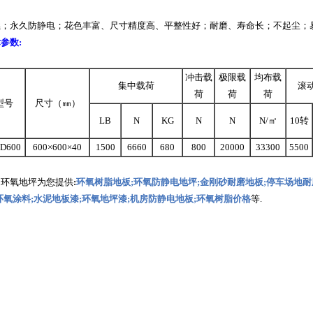
燃；永久防静电；花色丰富、尺寸精度高、平整性好；耐磨、寿命长；不起尘；
参数:
冲击载
极限载
均布载
集中载荷
滚
荷
荷
荷
型号
尺寸（㎜）
LB
N
KG
N
N
N/㎡
10转
D600
600×600×40
1500
6660
680
800
20000
33300
5500
和环氧地坪为您提供
:
环氧树脂地板
;
环氧防静电地坪
;
金刚砂耐磨地板
;
停车场地耐
环氧涂料
;
水泥地板漆
;
环氧地坪漆
;
机房防静电地板
;
环氧树脂价格
等.