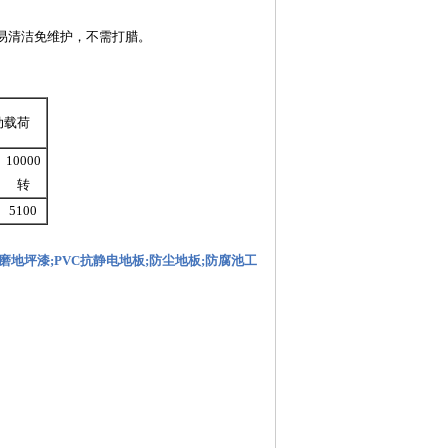
易清洁免维护，不需打腊。
动载荷
10000
转
5100
磨地坪漆
;
PVC抗静电地板
;
防尘地板
;
防腐池工